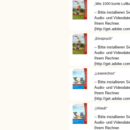
Stimme mit Standpunkt
„Wie 1000 bunte Luftb
August-September 20
-- Bitte installieren 
Audio- und Videodate
Ihrem Rechner.
(http://get.adobe.com/
Stimme mit Standpunkt
„Einspruch“
August-September 20
-- Bitte installieren 
Audio- und Videodate
Ihrem Rechner.
(http://get.adobe.com/
Stimme mit Standpunkt
„Leserechos“
August-September 20
-- Bitte installieren 
Audio- und Videodate
Ihrem Rechner.
(http://get.adobe.com/
Stimme mit Standpunkt
„Urlaub“
Juni-Juli 2012
-- Bitte installieren 
Audio- und Videodate
Ihrem Rechner.