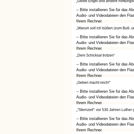
„Gelbe Engel und andere Rettungs
-- Bitte installieren Sie für das A
Audio- und Videodateien den Flas
Ihrem Rechner.
(http://get.adobe.com/de/flashplay
„Warum soll ich büßen (zum Buß- u
-- Bitte installieren Sie für das A
Audio- und Videodateien den Flas
Ihrem Rechner.
(http://get.adobe.com/de/flashplay
„Dem Schicksal trotzen“
-- Bitte installieren Sie für das A
Audio- und Videodateien den Flas
Ihrem Rechner.
(http://get.adobe.com/de/flashplay
„Geben macht reich!“
-- Bitte installieren Sie für das A
Audio- und Videodateien den Flas
Ihrem Rechner.
(http://get.adobe.com/de/flashplay
„"Sternzeit": vor 530 Jahren Luther
-- Bitte installieren Sie für das A
Audio- und Videodateien den Flas
Ihrem Rechner.