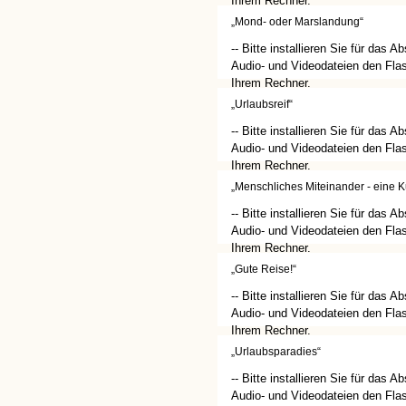
Ihrem Rechner.
(http://get.adobe.com/de/flashplay
„Mond- oder Marslandung“
-- Bitte installieren Sie für das A
Audio- und Videodateien den Flas
Ihrem Rechner.
(http://get.adobe.com/de/flashplay
„Urlaubsreif“
-- Bitte installieren Sie für das A
Audio- und Videodateien den Flas
Ihrem Rechner.
(http://get.adobe.com/de/flashplay
„Menschliches Miteinander - eine K
-- Bitte installieren Sie für das A
Audio- und Videodateien den Flas
Ihrem Rechner.
(http://get.adobe.com/de/flashplay
„Gute Reise!“
-- Bitte installieren Sie für das A
Audio- und Videodateien den Flas
Ihrem Rechner.
(http://get.adobe.com/de/flashplay
„Urlaubsparadies“
-- Bitte installieren Sie für das A
Audio- und Videodateien den Flas