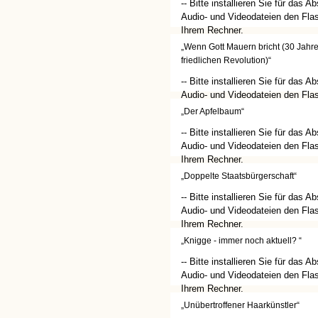
-- Bitte installieren Sie für das A
Audio- und Videodateien den Flas
Ihrem Rechner.
(http://get.adobe.com/de/flashplay
„Wenn Gott Mauern bricht (30 Jahr
friedlichen Revolution)“
-- Bitte installieren Sie für das A
Audio- und Videodateien den Flas
Ihrem Rechner.
„Der Apfelbaum“
(http://get.adobe.com/de/flashplay
-- Bitte installieren Sie für das A
Audio- und Videodateien den Flas
Ihrem Rechner.
(http://get.adobe.com/de/flashplay
„Doppelte Staatsbürgerschaft“
-- Bitte installieren Sie für das A
Audio- und Videodateien den Flas
Ihrem Rechner.
(http://get.adobe.com/de/flashplay
„Knigge - immer noch aktuell? “
-- Bitte installieren Sie für das A
Audio- und Videodateien den Flas
Ihrem Rechner.
(http://get.adobe.com/de/flashplay
„Unübertroffener Haarkünstler“