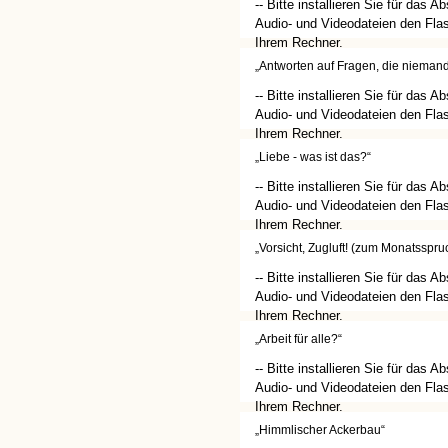
-- Bitte installieren Sie für das A
Audio- und Videodateien den Flas
Ihrem Rechner.
(http://get.adobe.com/de/flashplay
„Antworten auf Fragen, die niemand 
-- Bitte installieren Sie für das A
Audio- und Videodateien den Flas
Ihrem Rechner.
(http://get.adobe.com/de/flashplay
„Liebe - was ist das?“
-- Bitte installieren Sie für das A
Audio- und Videodateien den Flas
Ihrem Rechner.
(http://get.adobe.com/de/flashplay
„Vorsicht, Zugluft! (zum Monatsspr
-- Bitte installieren Sie für das A
Audio- und Videodateien den Flas
Ihrem Rechner.
(http://get.adobe.com/de/flashplay
„Arbeit für alle?“
-- Bitte installieren Sie für das A
Audio- und Videodateien den Flas
Ihrem Rechner.
(http://get.adobe.com/de/flashplay
„Himmlischer Ackerbau“