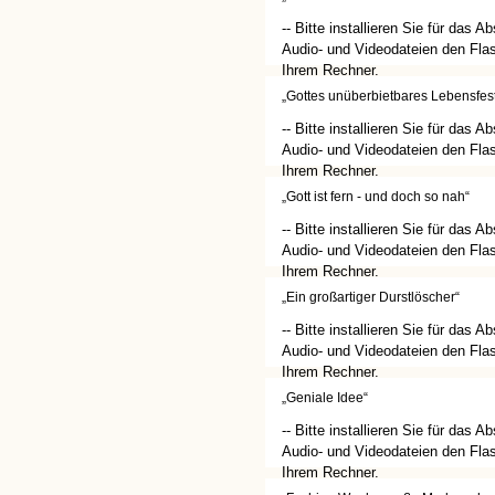
-- Bitte installieren Sie für das A
Audio- und Videodateien den Flas
Ihrem Rechner.
(http://get.adobe.com/de/flashplay
„Gottes unüberbietbares Lebensfest
-- Bitte installieren Sie für das A
Audio- und Videodateien den Flas
Ihrem Rechner.
(http://get.adobe.com/de/flashplay
„Gott ist fern - und doch so nah“
-- Bitte installieren Sie für das A
Audio- und Videodateien den Flas
Ihrem Rechner.
(http://get.adobe.com/de/flashplay
„Ein großartiger Durstlöscher“
-- Bitte installieren Sie für das A
Audio- und Videodateien den Flas
Ihrem Rechner.
(http://get.adobe.com/de/flashplay
„Geniale Idee“
-- Bitte installieren Sie für das A
Audio- und Videodateien den Flas
Ihrem Rechner.
(http://get.adobe.com/de/flashplay