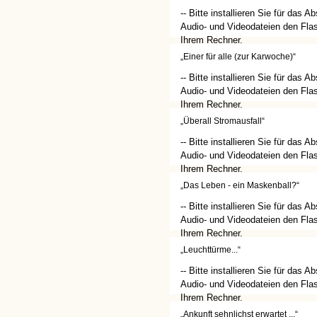
-- Bitte installieren Sie für das A
Audio- und Videodateien den Flas
Ihrem Rechner.
(http://get.adobe.com/de/flashplay
„Einer für alle (zur Karwoche)“
-- Bitte installieren Sie für das A
Audio- und Videodateien den Flas
Ihrem Rechner.
(http://get.adobe.com/de/flashplay
„Überall Stromausfall“
-- Bitte installieren Sie für das A
Audio- und Videodateien den Flas
Ihrem Rechner.
(http://get.adobe.com/de/flashplay
„Das Leben - ein Maskenball?“
-- Bitte installieren Sie für das A
Audio- und Videodateien den Flas
Ihrem Rechner.
(http://get.adobe.com/de/flashplay
„Leuchttürme...“
-- Bitte installieren Sie für das A
Audio- und Videodateien den Flas
Ihrem Rechner.
(http://get.adobe.com/de/flashplay
„Ankunft sehnlichst erwartet ...“