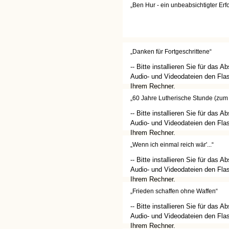
(http://get.adobe.com/de/flashplay
„Ben Hur - ein unbeabsichtigter Erfo
„Danken für Fortgeschrittene“
-- Bitte installieren Sie für das A
Audio- und Videodateien den Flas
Ihrem Rechner.
(http://get.adobe.com/de/flashplay
„60 Jahre Lutherische Stunde (zum
-- Bitte installieren Sie für das A
Audio- und Videodateien den Flas
Ihrem Rechner.
(http://get.adobe.com/de/flashplay
„Wenn ich einmal reich wär'...“
-- Bitte installieren Sie für das A
Audio- und Videodateien den Flas
Ihrem Rechner.
(http://get.adobe.com/de/flashplay
„Frieden schaffen ohne Waffen“
-- Bitte installieren Sie für das A
Audio- und Videodateien den Flas
Ihrem Rechner.