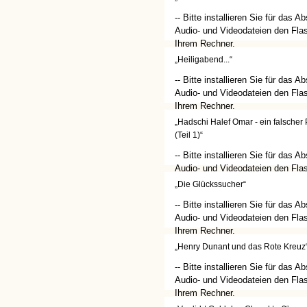
-- Bitte installieren Sie für das A
Audio- und Videodateien den Flas
Ihrem Rechner.
(http://get.adobe.com/de/flashplay
„Heiligabend...“
-- Bitte installieren Sie für das A
Audio- und Videodateien den Flas
Ihrem Rechner.
(http://get.adobe.com/de/flashplay
„Hadschi Halef Omar - ein falscher P
(Teil 1)“
-- Bitte installieren Sie für das A
Audio- und Videodateien den Flas
Ihrem Rechner.
„Die Glückssucher“
(http://get.adobe.com/de/flashplay
-- Bitte installieren Sie für das A
Audio- und Videodateien den Flas
Ihrem Rechner.
(http://get.adobe.com/de/flashplay
„Henry Dunant und das Rote Kreuz
-- Bitte installieren Sie für das A
Audio- und Videodateien den Flas
Ihrem Rechner.
(http://get.adobe.com/de/flashplay