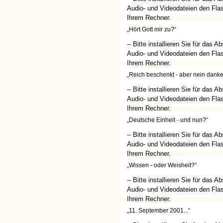
Audio- und Videodateien den Flas
Ihrem Rechner.
(http://get.adobe.com/de/flashplay
„Hört Gott mir zu?“
-- Bitte installieren Sie für das A
Audio- und Videodateien den Flas
Ihrem Rechner.
(http://get.adobe.com/de/flashplay
„Reich beschenkt - aber nein danke.
-- Bitte installieren Sie für das A
Audio- und Videodateien den Flas
Ihrem Rechner.
(http://get.adobe.com/de/flashplay
„Deutsche Einheit - und nun?“
-- Bitte installieren Sie für das A
Audio- und Videodateien den Flas
Ihrem Rechner.
(http://get.adobe.com/de/flashplay
„Wissen - oder Weisheit?“
-- Bitte installieren Sie für das A
Audio- und Videodateien den Flas
Ihrem Rechner.
(http://get.adobe.com/de/flashplay
„11. September 2001...“