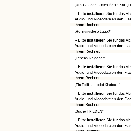
(http://get.adobe.com/de/flashplay
„Uns Glooben is nich för die Katt (P
-- Bitte installieren Sie für das A
Audio- und Videodateien den Flas
Ihrem Rechner.
(http://get.adobe.com/de/flashplay
„Hoffnungslose Lage?“
-- Bitte installieren Sie für das A
Audio- und Videodateien den Flas
Ihrem Rechner.
(http://get.adobe.com/de/flashplay
„Lebens-Ratgeber“
-- Bitte installieren Sie für das A
Audio- und Videodateien den Flas
Ihrem Rechner.
(http://get.adobe.com/de/flashplay
„Ein Politiker redet Klartext...“
-- Bitte installieren Sie für das A
Audio- und Videodateien den Flas
Ihrem Rechner.
(http://get.adobe.com/de/flashplay
„Suche FRIEDEN“
-- Bitte installieren Sie für das A
Audio- und Videodateien den Flas