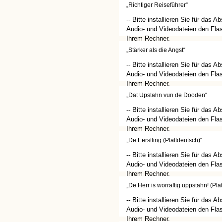
(http://get.adobe.com/de/flashplay
„Richtiger Reiseführer“
-- Bitte installieren Sie für das A
Audio- und Videodateien den Flas
Ihrem Rechner.
(http://get.adobe.com/de/flashplay
„Stärker als die Angst“
-- Bitte installieren Sie für das A
Audio- und Videodateien den Flas
Ihrem Rechner.
(http://get.adobe.com/de/flashplay
„Dat Upstahn vun de Dooden“
-- Bitte installieren Sie für das A
Audio- und Videodateien den Flas
Ihrem Rechner.
(http://get.adobe.com/de/flashplay
„De Eerstling (Plattdeutsch)“
-- Bitte installieren Sie für das A
Audio- und Videodateien den Flas
Ihrem Rechner.
(http://get.adobe.com/de/flashplay
„De Herr is worraftig uppstahn! (Pla
-- Bitte installieren Sie für das A
Audio- und Videodateien den Flas
Ihrem Rechner.