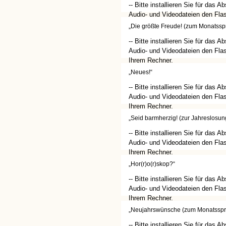
-- Bitte installieren Sie für das A
Audio- und Videodateien den Flas
Ihrem Rechner.
„Die größte Freude! (zum Monatssp
(http://get.adobe.com/de/flashplay
-- Bitte installieren Sie für das A
Audio- und Videodateien den Flas
Ihrem Rechner.
(http://get.adobe.com/de/flashplay
„Neues!“
-- Bitte installieren Sie für das A
Audio- und Videodateien den Flas
Ihrem Rechner.
(http://get.adobe.com/de/flashplay
„Seid barmherzig! (zur Jahreslosun
-- Bitte installieren Sie für das A
Audio- und Videodateien den Flas
Ihrem Rechner.
(http://get.adobe.com/de/flashplay
„Hor(r)o(r)skop?“
-- Bitte installieren Sie für das A
Audio- und Videodateien den Flas
Ihrem Rechner.
(http://get.adobe.com/de/flashplay
„Neujahrswünsche (zum Monatsspr
-- Bitte installieren Sie für das A