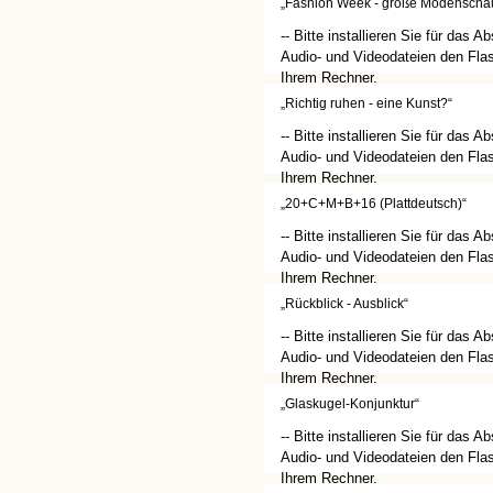
„Fashion Week - große Modenschau
-- Bitte installieren Sie für das A
Audio- und Videodateien den Flas
Ihrem Rechner.
(http://get.adobe.com/de/flashplay
„Richtig ruhen - eine Kunst?“
-- Bitte installieren Sie für das A
Audio- und Videodateien den Flas
Ihrem Rechner.
(http://get.adobe.com/de/flashplay
„20+C+M+B+16 (Plattdeutsch)“
-- Bitte installieren Sie für das A
Audio- und Videodateien den Flas
Ihrem Rechner.
(http://get.adobe.com/de/flashplay
„Rückblick - Ausblick“
-- Bitte installieren Sie für das A
Audio- und Videodateien den Flas
Ihrem Rechner.
(http://get.adobe.com/de/flashplay
„Glaskugel-Konjunktur“
-- Bitte installieren Sie für das A
Audio- und Videodateien den Flas
Ihrem Rechner.