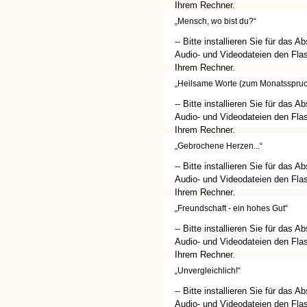
Ihrem Rechner.
(http://get.adobe.com/de/flashplay
„Mensch, wo bist du?“
-- Bitte installieren Sie für das A
Audio- und Videodateien den Flas
Ihrem Rechner.
(http://get.adobe.com/de/flashplay
„Heilsame Worte (zum Monatsspruc
-- Bitte installieren Sie für das A
Audio- und Videodateien den Flas
Ihrem Rechner.
(http://get.adobe.com/de/flashplay
„Gebrochene Herzen...“
-- Bitte installieren Sie für das A
Audio- und Videodateien den Flas
Ihrem Rechner.
(http://get.adobe.com/de/flashplay
„Freundschaft - ein hohes Gut“
-- Bitte installieren Sie für das A
Audio- und Videodateien den Flas
Ihrem Rechner.
(http://get.adobe.com/de/flashplay
„Unvergleichlich!“
-- Bitte installieren Sie für das A
Audio- und Videodateien den Flas