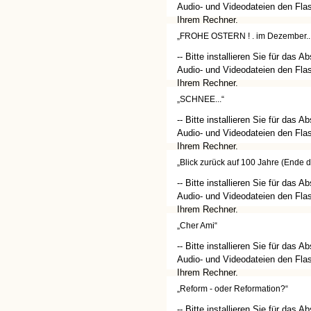
Audio- und Videodateien den Flas
Ihrem Rechner.
(http://get.adobe.com/de/flashplay
„FROHE OSTERN ! . im Dezember...
-- Bitte installieren Sie für das A
Audio- und Videodateien den Flas
Ihrem Rechner.
(http://get.adobe.com/de/flashplay
„SCHNEE...“
-- Bitte installieren Sie für das A
Audio- und Videodateien den Flas
Ihrem Rechner.
(http://get.adobe.com/de/flashplay
„Blick zurück auf 100 Jahre (Ende d
-- Bitte installieren Sie für das A
Audio- und Videodateien den Flas
Ihrem Rechner.
(http://get.adobe.com/de/flashplay
„Cher Ami“
-- Bitte installieren Sie für das A
Audio- und Videodateien den Flas
Ihrem Rechner.
(http://get.adobe.com/de/flashplay
„Reform - oder Reformation?“
-- Bitte installieren Sie für das A