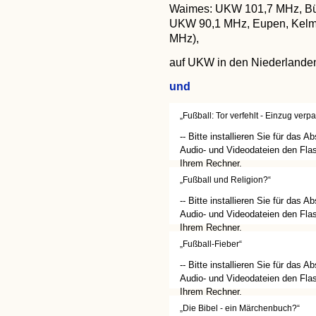
Waimes: UKW 101,7 MHz, Bül
UKW 90,1 MHz, Eupen, Kelm
MHz),
auf UKW in den Niederlande
und
„Fußball: Tor verfehlt - Einzug verpa
-- Bitte installieren Sie für das A
Audio- und Videodateien den Flas
Ihrem Rechner.
(http://get.adobe.com/de/flashplay
„Fußball und Religion?“
-- Bitte installieren Sie für das A
Audio- und Videodateien den Flas
Ihrem Rechner.
(http://get.adobe.com/de/flashplay
„Fußball-Fieber“
-- Bitte installieren Sie für das A
Audio- und Videodateien den Flas
Ihrem Rechner.
(http://get.adobe.com/de/flashplay
„Die Bibel - ein Märchenbuch?“