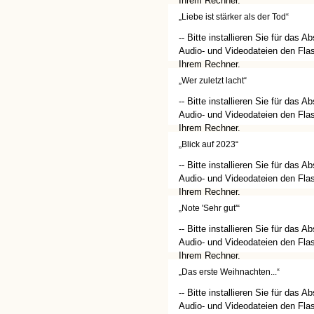
Ihrem Rechner.
(http://get.adobe.com/de/flashplay
„Liebe ist stärker als der Tod“
-- Bitte installieren Sie für das A
Audio- und Videodateien den Flas
Ihrem Rechner.
(http://get.adobe.com/de/flashplay
„Wer zuletzt lacht“
-- Bitte installieren Sie für das A
Audio- und Videodateien den Flas
Ihrem Rechner.
(http://get.adobe.com/de/flashplay
„Blick auf 2023“
-- Bitte installieren Sie für das A
Audio- und Videodateien den Flas
Ihrem Rechner.
(http://get.adobe.com/de/flashplay
„Note 'Sehr gut'“
-- Bitte installieren Sie für das A
Audio- und Videodateien den Flas
Ihrem Rechner.
(http://get.adobe.com/de/flashplay
„Das erste Weihnachten...“
-- Bitte installieren Sie für das A
Audio- und Videodateien den Flas