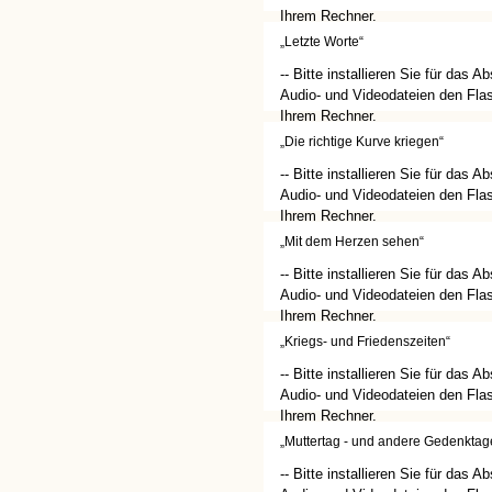
Ihrem Rechner.
(http://get.adobe.com/de/flashplay
„Letzte Worte“
-- Bitte installieren Sie für das A
Audio- und Videodateien den Flas
Ihrem Rechner.
(http://get.adobe.com/de/flashplay
„Die richtige Kurve kriegen“
-- Bitte installieren Sie für das A
Audio- und Videodateien den Flas
Ihrem Rechner.
(http://get.adobe.com/de/flashplay
„Mit dem Herzen sehen“
-- Bitte installieren Sie für das A
Audio- und Videodateien den Flas
Ihrem Rechner.
(http://get.adobe.com/de/flashplay
„Kriegs- und Friedenszeiten“
-- Bitte installieren Sie für das A
Audio- und Videodateien den Flas
Ihrem Rechner.
(http://get.adobe.com/de/flashplay
„Muttertag - und andere Gedenktage
-- Bitte installieren Sie für das A