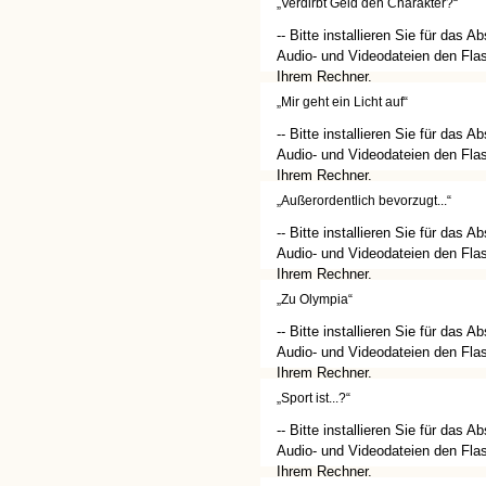
„Verdirbt Geld den Charakter?“
-- Bitte installieren Sie für das A
Audio- und Videodateien den Flas
Ihrem Rechner.
(http://get.adobe.com/de/flashplay
„Mir geht ein Licht auf“
-- Bitte installieren Sie für das A
Audio- und Videodateien den Flas
Ihrem Rechner.
(http://get.adobe.com/de/flashplay
„Außerordentlich bevorzugt...“
-- Bitte installieren Sie für das A
Audio- und Videodateien den Flas
Ihrem Rechner.
(http://get.adobe.com/de/flashplay
„Zu Olympia“
-- Bitte installieren Sie für das A
Audio- und Videodateien den Flas
Ihrem Rechner.
(http://get.adobe.com/de/flashplay
„Sport ist...?“
-- Bitte installieren Sie für das A
Audio- und Videodateien den Flas
Ihrem Rechner.