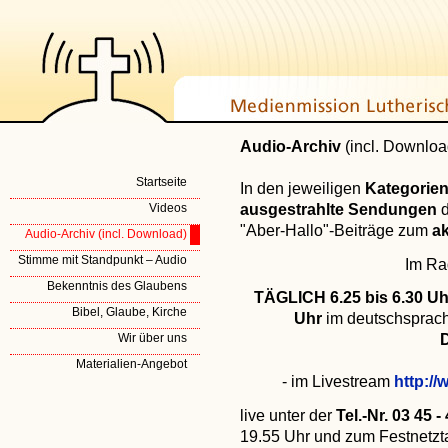
Audio-Archiv
(incl. Downloa
Startseite
In den jeweiligen
Kategorie
ausgestrahlte Sendungen
Videos
"Aber-Hallo"-Beiträge zum
ak
Audio-Archiv (incl. Download)
Stimme mit Standpunkt – Audio
Im Ra
Bekenntnis des Glaubens
TÄGLICH 6.25 bis 6.30 Uhr
Bibel, Glaube, Kirche
Uhr
im deutschsprac
Wir über uns
Materialien-Angebot
- im Livestream
http:/
live unter der
Tel.-Nr. 03 45 -
19.55 Uhr und zum Festnetzt