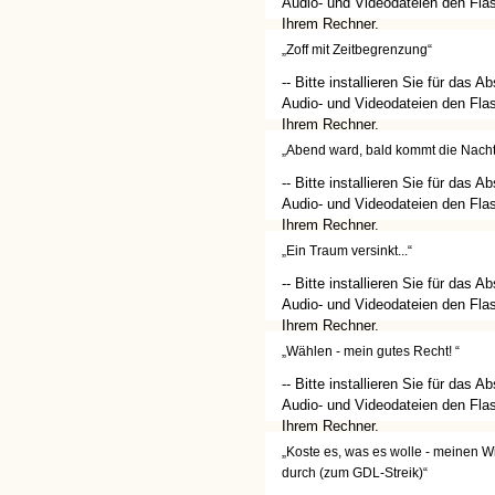
Audio- und Videodateien den Flas
Ihrem Rechner.
(http://get.adobe.com/de/flashplay
„Zoff mit Zeitbegrenzung“
-- Bitte installieren Sie für das A
Audio- und Videodateien den Flas
Ihrem Rechner.
(http://get.adobe.com/de/flashplay
„Abend ward, bald kommt die Nacht.
-- Bitte installieren Sie für das A
Audio- und Videodateien den Flas
Ihrem Rechner.
(http://get.adobe.com/de/flashplay
„Ein Traum versinkt...“
-- Bitte installieren Sie für das A
Audio- und Videodateien den Flas
Ihrem Rechner.
(http://get.adobe.com/de/flashplay
„Wählen - mein gutes Recht! “
-- Bitte installieren Sie für das A
Audio- und Videodateien den Flas
Ihrem Rechner.
(http://get.adobe.com/de/flashplay
„Koste es, was es wolle - meinen Wi
durch (zum GDL-Streik)“