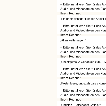
-- Bitte installieren Sie für das A
Audio- und Videodateien den Flas
Ihrem Rechner.
(http://get.adobe.com/de/flashplay
„Ein uneinsichtiger Henker: Adolf 
-- Bitte installieren Sie für das A
Audio- und Videodateien den Flas
Ihrem Rechner.
(http://get.adobe.com/de/flashplay
„Allen weitersagen!“
-- Bitte installieren Sie für das A
Audio- und Videodateien den Flas
Ihrem Rechner.
(http://get.adobe.com/de/flashplay
„Unzeitgemäße Gedanken zum 1. M
-- Bitte installieren Sie für das A
Audio- und Videodateien den Flas
Ihrem Rechner.
(http://get.adobe.com/de/flashplay
„Kostenloses, unbezahlbares Konze
-- Bitte installieren Sie für das A
Audio- und Videodateien den Flas
Ihrem Rechner.
(http://get.adobe.com/de/flashplay
„Christen - Botschafter Gottes?“