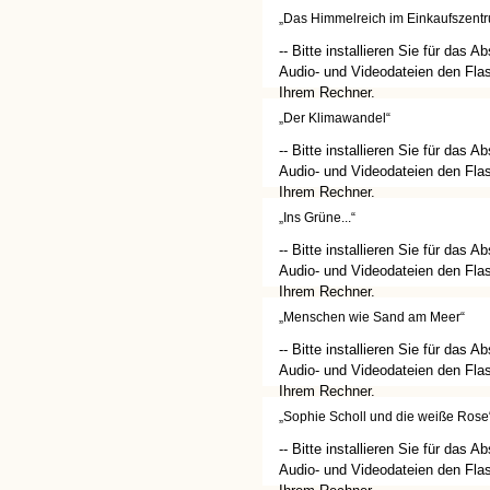
(http://get.adobe.com/de/flashplay
„Das Himmelreich im Einkaufszent
-- Bitte installieren Sie für das A
Audio- und Videodateien den Flas
Ihrem Rechner.
(http://get.adobe.com/de/flashplay
„Der Klimawandel“
-- Bitte installieren Sie für das A
Audio- und Videodateien den Flas
Ihrem Rechner.
(http://get.adobe.com/de/flashplay
„Ins Grüne...“
-- Bitte installieren Sie für das A
Audio- und Videodateien den Flas
Ihrem Rechner.
(http://get.adobe.com/de/flashplay
„Menschen wie Sand am Meer“
-- Bitte installieren Sie für das A
Audio- und Videodateien den Flas
Ihrem Rechner.
(http://get.adobe.com/de/flashplay
„Sophie Scholl und die weiße Rose
-- Bitte installieren Sie für das A
Audio- und Videodateien den Flas