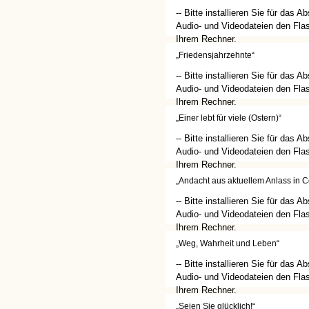
-- Bitte installieren Sie für das A
Audio- und Videodateien den Flas
Ihrem Rechner.
(http://get.adobe.com/de/flashplay
„Friedensjahrzehnte“
-- Bitte installieren Sie für das A
Audio- und Videodateien den Flas
Ihrem Rechner.
(http://get.adobe.com/de/flashplay
„Einer lebt für viele (Ostern)“
-- Bitte installieren Sie für das A
Audio- und Videodateien den Flas
Ihrem Rechner.
(http://get.adobe.com/de/flashplay
„Andacht aus aktuellem Anlass in C
-- Bitte installieren Sie für das A
Audio- und Videodateien den Flas
Ihrem Rechner.
(http://get.adobe.com/de/flashplay
„Weg, Wahrheit und Leben“
-- Bitte installieren Sie für das A
Audio- und Videodateien den Flas
Ihrem Rechner.
(http://get.adobe.com/de/flashplay
„Seien Sie glücklich!“