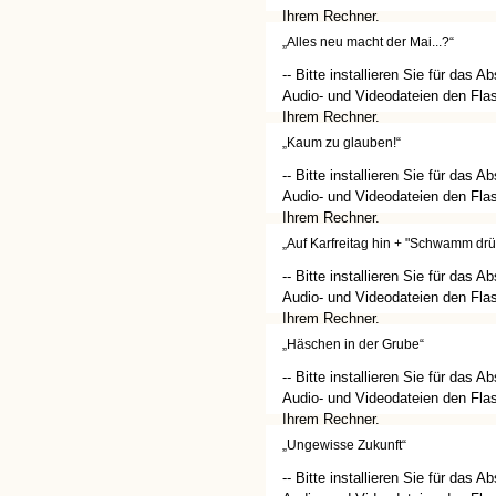
Ihrem Rechner.
(http://get.adobe.com/de/flashplay
„Alles neu macht der Mai...?“
-- Bitte installieren Sie für das A
Audio- und Videodateien den Flas
Ihrem Rechner.
(http://get.adobe.com/de/flashplay
„Kaum zu glauben!“
-- Bitte installieren Sie für das A
Audio- und Videodateien den Flas
Ihrem Rechner.
(http://get.adobe.com/de/flashplay
„Auf Karfreitag hin + "Schwamm drü
-- Bitte installieren Sie für das A
Audio- und Videodateien den Flas
Ihrem Rechner.
(http://get.adobe.com/de/flashplay
„Häschen in der Grube“
-- Bitte installieren Sie für das A
Audio- und Videodateien den Flas
Ihrem Rechner.
(http://get.adobe.com/de/flashplay
„Ungewisse Zukunft“
-- Bitte installieren Sie für das A