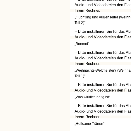
Audio- und Videodateien den Flas
Ihrem Rechner.
(http://get.adobe.com/de/flashplay
„Flüchtling und Außenseiter (Weih
Teil 2)“
-- Bitte installieren Sie für das A
Audio- und Videodateien den Flas
Ihrem Rechner.
„Bonmot“
(http://get.adobe.com/de/flashplay
-- Bitte installieren Sie für das A
Audio- und Videodateien den Flas
Ihrem Rechner.
(http://get.adobe.com/de/flashplay
„Weihnachts-Weltmeister? (Weihna
Teil 1)“
-- Bitte installieren Sie für das A
Audio- und Videodateien den Flas
Ihrem Rechner.
„Was wirklich nötig ist“
(http://get.adobe.com/de/flashplay
-- Bitte installieren Sie für das A
Audio- und Videodateien den Flas
Ihrem Rechner.
(http://get.adobe.com/de/flashplay
„Heilsame Tränen“