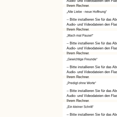
Audio- und Videodateien den Flas
Ihrem Rechner.
(http://get.adobe.com/de/flashplay
„Alte Liebe - neue Hoffnung“
-- Bitte installieren Sie für das A
Audio- und Videodateien den Flas
Ihrem Rechner.
(http://get.adobe.com/de/flashplay
„Mach mal Pause!“
-- Bitte installieren Sie für das A
Audio- und Videodateien den Flas
Ihrem Rechner.
(http://get.adobe.com/de/flashplay
„Gewichtige Freunde“
-- Bitte installieren Sie für das A
Audio- und Videodateien den Flas
Ihrem Rechner.
(http://get.adobe.com/de/flashplay
„Predigt ohne Worte“
-- Bitte installieren Sie für das A
Audio- und Videodateien den Flas
Ihrem Rechner.
(http://get.adobe.com/de/flashplay
„Ein kleiner Schritt“
-- Bitte installieren Sie für das A