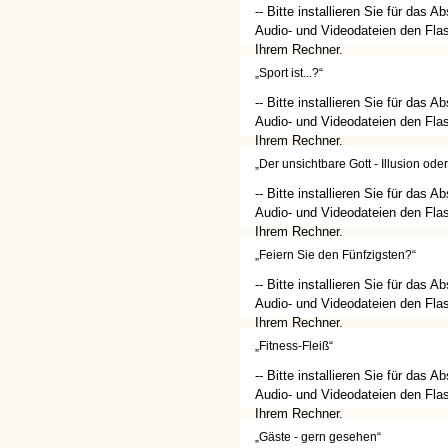
-- Bitte installieren Sie für das A
Audio- und Videodateien den Flas
Ihrem Rechner.
(http://get.adobe.com/de/flashplay
„Sport ist...?“
-- Bitte installieren Sie für das A
Audio- und Videodateien den Flas
Ihrem Rechner.
(http://get.adobe.com/de/flashplay
„Der unsichtbare Gott - Illusion ode
-- Bitte installieren Sie für das A
Audio- und Videodateien den Flas
Ihrem Rechner.
(http://get.adobe.com/de/flashplay
„Feiern Sie den Fünfzigsten?“
-- Bitte installieren Sie für das A
Audio- und Videodateien den Flas
Ihrem Rechner.
(http://get.adobe.com/de/flashplay
„Fitness-Fleiß“
-- Bitte installieren Sie für das A
Audio- und Videodateien den Flas
Ihrem Rechner.
(http://get.adobe.com/de/flashplay
„Gäste - gern gesehen“