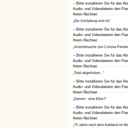
-- Bitte installieren Sie für das A
Audio- und Videodateien den Flas
Ihrem Rechner.
(http://get.adobe.com/de/flashplay
„Die Schöpfung und ich“
-- Bitte installieren Sie für das A
Audio- und Videodateien den Flas
Ihrem Rechner.
(http://get.adobe.com/de/flashplay
„Ansichtssache (zur Corona-Pande
-- Bitte installieren Sie für das A
Audio- und Videodateien den Flas
Ihrem Rechner.
(http://get.adobe.com/de/flashplay
„Total abgehoben...“
-- Bitte installieren Sie für das A
Audio- und Videodateien den Flas
Ihrem Rechner.
(http://get.adobe.com/de/flashplay
„Dienen - eine Ehre?“
-- Bitte installieren Sie für das A
Audio- und Videodateien den Flas
Ihrem Rechner.
(http://get.adobe.com/de/flashplay
„75 Jahre nach dem Aufstand im W